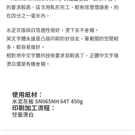
的要求較高，這次用軋形完工，較有效管理誤差，約
在四分之一毫米內。
水泥灰版與白箔適性很好，燙下去不會糊。
英文字體永遠是凸版印刷的好朋友，筆劃間的空間較
多，較容易做好。
相對地中文字體的技術要求就較高了，正體中文字做
燙白還是有機會糊。
使用紙材：
水泥灰板 SN065NH 64T 450g
印刷加工流程：
雙面燙白