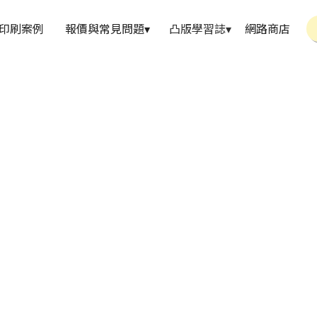
印刷案例
報價與常見問題
▾
凸版學習誌
▾
網路商店