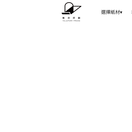
選擇紙材
▾