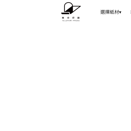
選擇紙材
▾