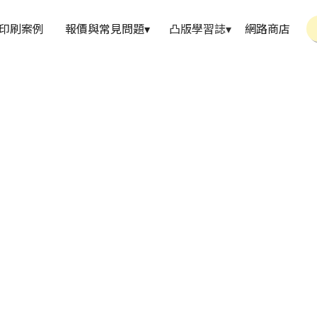
印刷案例
報價與常見問題
▾
凸版學習誌
▾
網路商店