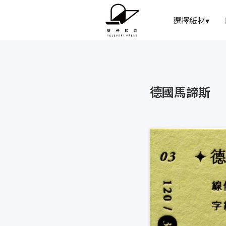
選擇紙材
▾
德國馬諦斯