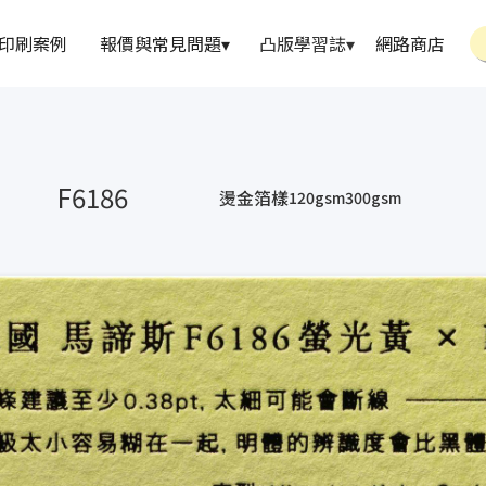
印刷案例
報價與常見問題
▾
凸版學習誌
▾
網路商店
F6186
燙金箔樣
120gsm
300gsm