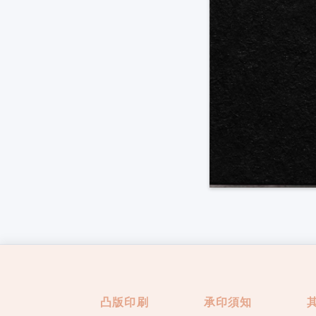
凸版印刷
承印須知