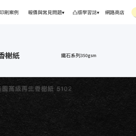
印刷案例
報價與常見問題
▾
凸版學習誌
▾
網路商店
香榭紙
鐵石系列
350gsm