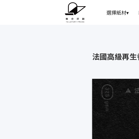
選擇紙材
▾
法國高級再生