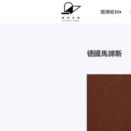
選擇紙材
▾
德國馬諦斯