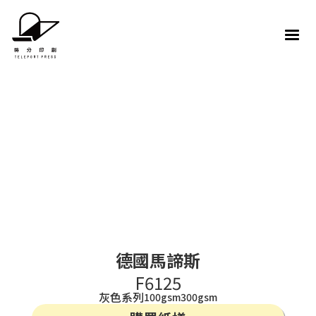
德國馬諦斯
F6125
灰色系列
100gsm
300gsm