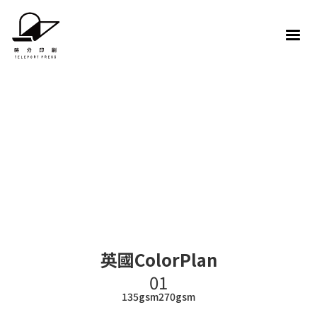
英國ColorPlan
01
135gsm
270gsm